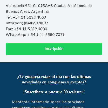
Venezuela 931
C1095AAS
Ciudad Autónoma de
Buenos Aires, Argentina
Tel:
+54 11 5239.4000
informes@isalud.edu.ar
Fax:
+54 11 5239.4000
WhatsApp:
+ 54 9 11 5580.7079
Inscripción
¿Te gustaría estar al día con las últimas
novedades en congresos y eventos?
¡Suscríbete a nuestro Newsletter!
Mantente informado sobre los próximos
congresos, eventos, cursos y las últimas