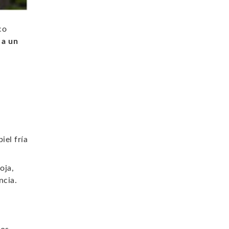
co
 a un
iel fría
oja,
ncia.