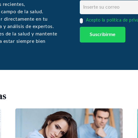
 recientes,
l campo de la salud.
ir directamente en tu
Acepto la política de pri
 y análisis de expertos.
s de la salud y mantente
a estar siempre bien
as