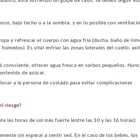
adulto, está sufriendo un golpe de calor, se deben seguir es
resco, bajo techo o a la sombra, y en lo posible con ventilaci
ropa y refrescar el cuerpo con agua fría (ducha, baño de inm
úmedos). Es vital enfriar las zonas laterales del cuello, axil
tá consciente, ofrecer agua fresca en sorbos pequeños. Nunc
contenido de azúcar.
olocar a la persona de costado para evitar complicaciones
l riesgo?
e las horas de sol más fuerte (entre las 10 y las 16 horas):
ente sin esperar a sentir sed. En el caso de los bebés, los