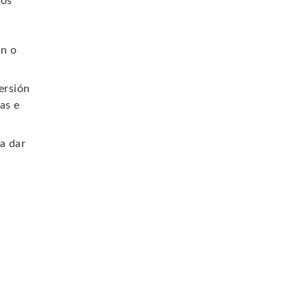
tos
ón o
ersión
as e
a dar