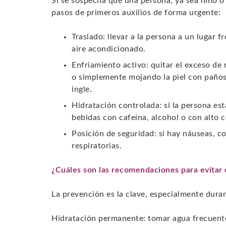
Si se sospecha que una persona, ya sea niño o 
pasos de primeros auxilios de forma urgente:
Traslado: llevar a la persona a un lugar f
aire acondicionado.
Enfriamiento activo: quitar el exceso de 
o simplemente mojando la piel con paños h
ingle.
Hidratación controlada: si la persona es
bebidas con cafeína, alcohol o con alto 
Posición de seguridad: si hay náuseas, c
respiratorias.
¿Cuáles son las recomendaciones para evitar e
La prevención es la clave, especialmente durant
Hidratación permanente: tomar agua frecuentem