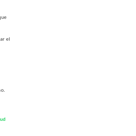
que
ar el
no.
lud