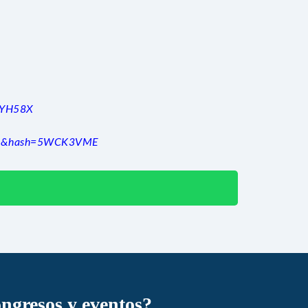
E9YH58X
=3502&hash=5WCK3VME
ongresos y eventos?