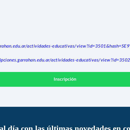
garrahan.edu.ar/actividades-educativas/view?id=3501&hash=S
cripciones.garrahan.edu.ar/actividades-educativas/view?id
Inscripción
 al día con las últimas novedades en c