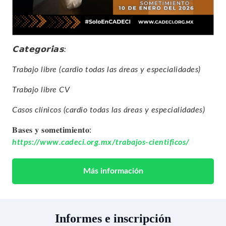
𝗖𝗮𝘁𝗲𝗴𝗼𝗿𝗶́𝗮𝘀:
Trabajo libre (cardio todas las áreas y especialidades)
Trabajo libre CV
Casos clínicos (cardio todas las áreas y especialidades)
𝐁𝐚𝐬𝐞𝐬 𝐲 𝐬𝐨𝐦𝐞𝐭𝐢𝐦𝐢𝐞𝐧𝐭𝐨:
https://www.cadeci.org.mx/trabajos-cientificos/
Más información
Informes e inscripción