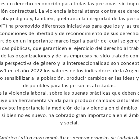
a es un derecho reconocido para todas las personas, sin impor
ión contractual. La violencia laboral atenta contra ese derech
rabajo digno y, también, quebranta la integridad de las pers
OIT) ha promovido diferentes iniciativas para que los y las t
condiciones de libertad y de reconocimiento de sus derechos
ertido en un importante marco legal a partir del cual se gene
cas públicas, que garanticen el ejercicio del derecho al trab
de las organizaciones y de las empresas ha sido tratado co
 la perspectiva de género y la interseccionalidad son concept
w1 en el año 2022 los valores de los indicadores de la Arg
 sensibilizar a la población, producir cambios en las ideas 
disponibles para las personas afectadas.
la violencia laboral, sobre las buenas prácticas que deben d
uye una herramienta válida para producir cambios culturales y
reviste importancia la medición de la violencia en el ámbito l
si bien no es nuevo, ha cobrado gran importancia en el ámb
y social.
rica Latina cuyo propósito es generar espacios de trabajo diver