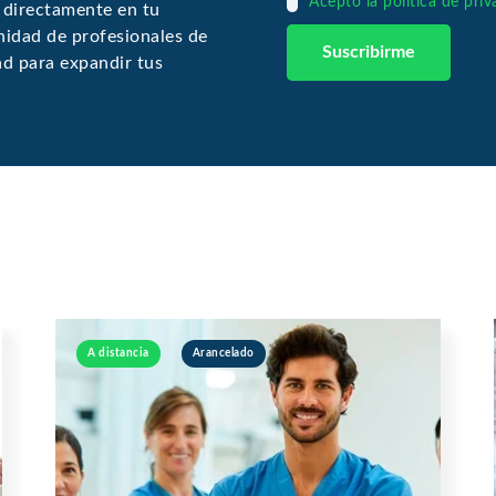
Acepto la política de pri
 directamente en tu
idad de profesionales de
ad para expandir tus
A distancia
Arancelado